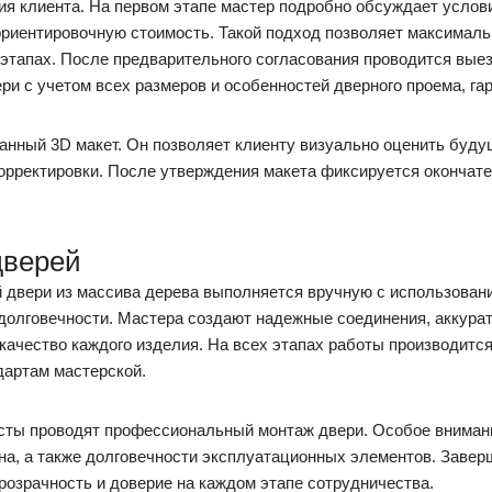
ия клиента. На первом этапе мастер подробно обсуждает услов
ориентировочную стоимость. Такой подход позволяет максималь
тапах. После предварительного согласования проводится выезд
ри с учетом всех размеров и особенностей дверного проема, г
анный 3D макет. Он позволяет клиенту визуально оценить буду
корректировки. После утверждения макета фиксируется окончате
дверей
й двери из массива дерева выполняется вручную с использован
долговечности. Мастера создают надежные соединения, аккура
ачество каждого изделия. На всех этапах работы производится
дартам мастерской.
сты проводят профессиональный монтаж двери. Особое внимани
на, а также долговечности эксплуатационных элементов. Завер
розрачность и доверие на каждом этапе сотрудничества.