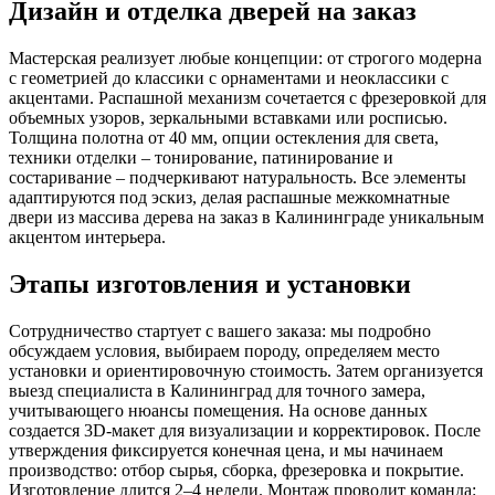
Дизайн и отделка дверей на заказ
Мастерская реализует любые концепции: от строгого модерна
с геометрией до классики с орнаментами и неоклассики с
акцентами. Распашной механизм сочетается с фрезеровкой для
объемных узоров, зеркальными вставками или росписью.
Толщина полотна от 40 мм, опции остекления для света,
техники отделки – тонирование, патинирование и
состаривание – подчеркивают натуральность. Все элементы
адаптируются под эскиз, делая распашные межкомнатные
двери из массива дерева на заказ в Калининграде уникальным
акцентом интерьера.
Этапы изготовления и установки
Сотрудничество стартует с вашего заказа: мы подробно
обсуждаем условия, выбираем породу, определяем место
установки и ориентировочную стоимость. Затем организуется
выезд специалиста в Калининград для точного замера,
учитывающего нюансы помещения. На основе данных
создается 3D-макет для визуализации и корректировок. После
утверждения фиксируется конечная цена, и мы начинаем
производство: отбор сырья, сборка, фрезеровка и покрытие.
Изготовление длится 2–4 недели. Монтаж проводит команда: